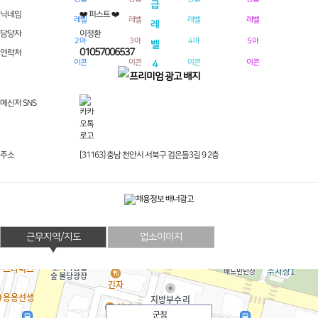
닉네임
❤️ 퍼스트 ❤️
담당자
이정환
01057006537
연락처
메신저 SNS
주소
[31163] 충남 천안시 서북구 검은들3길 9 2층
근무지역/지도
업소이미지
군침