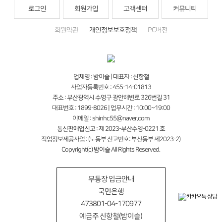
로그인
회원가입
고객센터
커뮤니티
회원약관
개인정보보호정책
PC버전
업체명 : 밤이슬 | 대표자 : 신항철
사업자등록번호 : 455-14-01813
주소 : 부산광역시 수영구 광안해변로 326번길 31
대표번호 : 1899-8026 | 업무시간 : 10:00~19:00
이메일 : shinhc55@naver.com
통신판매업신고 : 제 2023-부산수영-0221 호
직업정보제공사업 : (노동부 신고번호: 부산동부 제2023-2)
Copyright(c) 밤이슬 All Rights Reserved.
무통장 입금안내
국민은행
473801-04-170977
예금주 신항철(밤이슬)