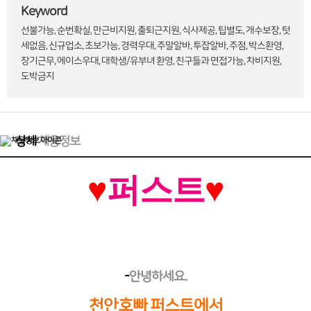
Keyword
선불가능, 순번확실, 만근비지원, 출퇴근지원, 식사제공, 팁별도, 개수보장, 텃
세없음, 신규업소, 초보가능, 경력우대, 주말알바, 투잡알바, 주점, 박스환영,
장기근무, 에이스우대, 대학생/유부녀 환영, 친구들과 면접가능, 차비지원,
도박금지
상세
채용정보
♥
퍼스트
♥
-
안녕하세요.
천안호빠 퍼스트에서