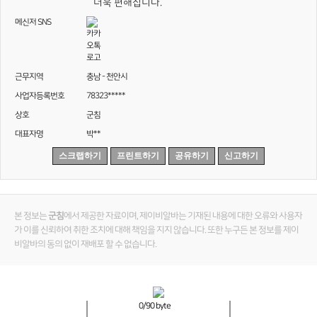
더욱 편해집니다.
메신저 SNS
근무지역
충남 - 천안시
사업자등록번호
78323*****
상호
군침
대표자명
박**
스크랩하기
프린트하기
공유하기
신고하기
본 정보는
군침
에서 제공한 자료이며, 제이비알바는 기재된 내용에 대한 오류와 사용자
가 이를 신뢰하여 취한 조치에 대해 책임을 지지 않습니다. 또한 누구든 본 정보를 제이
비알바의 동의 없이 재배포 할 수 없습니다.
0
/90 byte