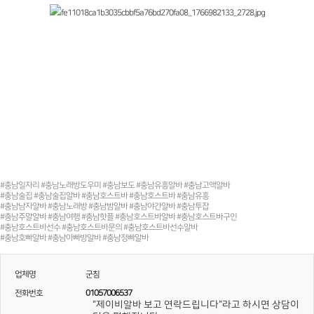
#충남일자리 #충남노래방도우미 #충남보도 #충남유흥알바 #충남고액알바
#충남술집 #충남술집알바 #충남호스트바 #충남호스트바 #충남유흥
#충남남자알바 #충남노래방 #충남밤알바 #충남야간알바 #충남투잡
#충남주말알바 #충남여행 #충남핫플 #충남호스트바알바 #충남호스트바구인
#충남호스트바선수 #충남호스트바문의 #충남호스트바선수알바
#충남호빠알바 #충남아빠방알바 #충남정빠알바
업체명
군침
전화번호
01057006537
"제이비알바 보고 연락드립니다"라고 하시면 상담이