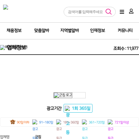
채용정보
맞춤알바
지역별알바
인재정보
커뮤니티
업체정보
조회수 : 11,977
❤️(충남 호빠알바 충남 호스트빠) 남자는 ❤️
광고기간
1회 365일
90일 이하
91~180일
181~360일
361~720일
721일 이상
업체명
군침