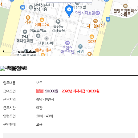
50m
채용정보
업무내용
보도
T/C
급여조건
50,000원
2026년 최저시급 10,030 원
근무지역
충남 - 천안시
근무시간
야간
연령조건
20세 ~ 40세
구인형태
고용