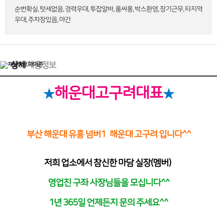
순번확실, 텃세없음, 경력우대, 투잡알바, 룸싸롱, 박스환영, 장기근무, 타지역
우대, 주차장있음, 야간
상세
채용정보
해운대고구려대표
★
★
부산 해운대 유흥 넘버1 해운대 고구려 입니다^^
저희 업소에서 참신한 마담 실장(멤버)
영업진 구좌 사장님들을 모십니다^^
1년 365일 언제든지 문의 주세요^^