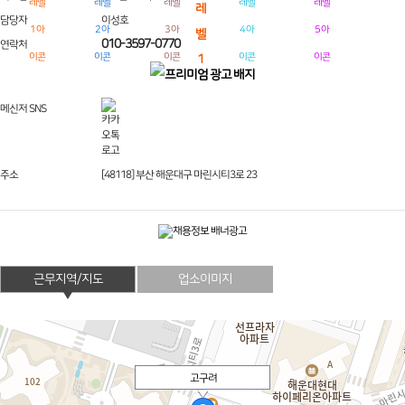
담당자
이성호
010-3597-0770
연락처
메신저 SNS
주소
[48118] 부산 해운대구 마린시티3로 23
근무지역/지도
업소이미지
고구려