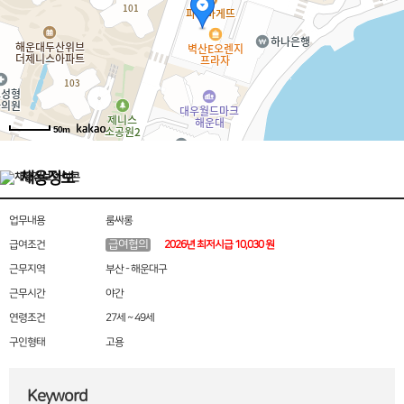
50m
채용정보
업무내용
룸싸롱
급여협의
급여조건
2026년 최저시급 10,030 원
근무지역
부산 - 해운대구
근무시간
야간
연령조건
27세 ~ 49세
구인형태
고용
Keyword