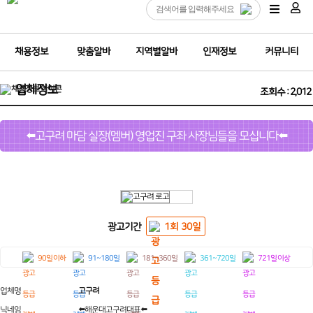
채용정보
맞춤알바
지역별알바
인재정보
커뮤니티
업체정보
조회수 : 2,012
⬅️고구려 마담 실장(멤버) 영업진 구좌 사장님들을 모십니다⬅️
광고기간
1회 30일
90일 이하
91~180일
181~360일
361~720일
721일 이상
업체명
고구려
닉네임
⬅️해운대고구려대표⬅️