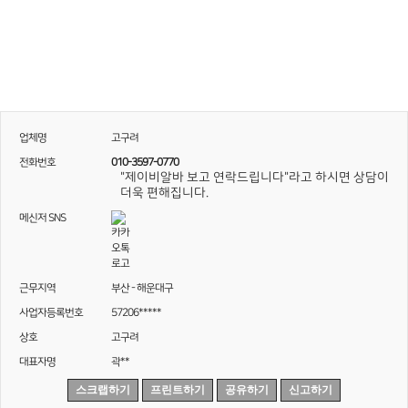
업체명
고구려
전화번호
010-3597-0770
"제이비알바 보고 연락드립니다"라고 하시면 상담이
더욱 편해집니다.
메신저 SNS
근무지역
부산 - 해운대구
사업자등록번호
57206*****
상호
고구려
대표자명
곽**
스크랩하기
프린트하기
공유하기
신고하기