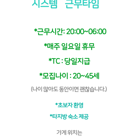
시스템
근무타임
*근무시간: 20:00~06:00
*매주 일요일 휴무
*TC : 당일지급
*모집나이 : 20~45세
(나이 많아도 동안이면 괜찮습니다.)
*초보자 환영
*타지방 숙소 제공
가게 위치는