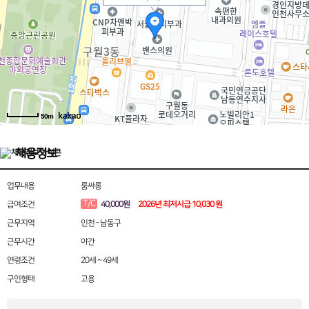
50m
채용정보
업무내용
룸싸롱
T/C
급여조건
40,000원
2026년 최저시급 10,030 원
근무지역
인천 - 남동구
근무시간
야간
연령조건
20세 ~ 49세
구인형태
고용