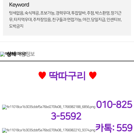
Keyword
텃세없음, 숙식제공, 초보가능, 경력우대, 투잡알바, 주점, 박스환영, 장기근
무, 타지역우대, 주차장있음, 친구들과 면접가능, 야간, 당일지급, 인센티브,
도박금지
상세
채용정보
딱따구리
♥
♥
010-825
3-5592
카톡: 559