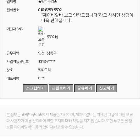
업체명
★딱따구리★
전화번호
010-8253-5592
"제이비알바 보고 연락드립니다"라고 하시면 상담이
더욱 편해집니다.
메신저 SNS
5592lhj
근무지역
인천 - 남동구
사업자등록번호
13134*****
상호
딱따구리
대표자명
이**
스크랩하기
프린트하기
공유하기
신고하기
본 정보는
★딱따구리★
에서 제공한 자료이며, 제이비알바는 기재된 내용에 대한 오류
와 사용자가 이를 신뢰하여 취한 조치에 대해 책임을 지지 않습니다. 또한 누구든 본 정
보를 제이비알바의 동의 없이 재배포 할 수 없습니다.