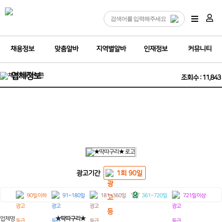
채용정보
맞춤알바
지역별알바
인재정보
커뮤니티
업체정보
조회수 : 11,843
❤️(인천 정빠) 인천 구월동 호빠 & 아빠 20~50세❤️
광고기간
1회 90일
90일 이하
91~180일
181~360일
361~720일
721일 이상
업체명
★딱따구리★