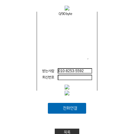
0
/90 byte
받는사람
회신번호
전화연결
목록