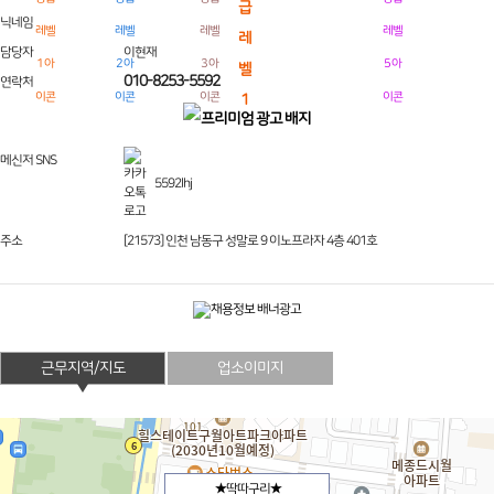
닉네임
담당자
이현재
010-8253-5592
연락처
메신저 SNS
5592lhj
주소
[21573] 인천 남동구 성말로 9 이노프라자 4층 401호
근무지역/지도
업소이미지
★딱따구리★